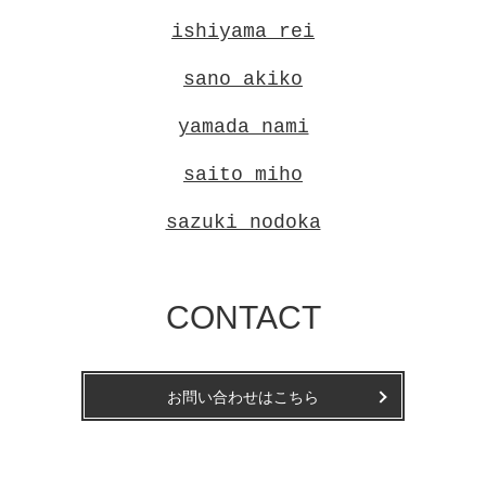
ishiyama rei
sano akiko
yamada nami
saito miho
sazuki nodoka
CONTACT
お問い合わせはこちら