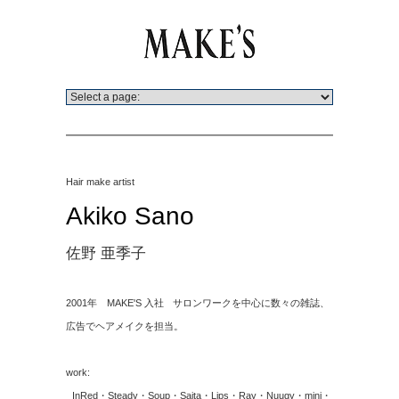
Hair make artist
Akiko Sano
佐野 亜季子
2001年 MAKE'S 入社 サロンワークを中心に数々の雑誌、
広告でヘアメイクを担当。
work:
InRed・Steady・Soup・Saita・Lips・Ray・Nuugy・mini・