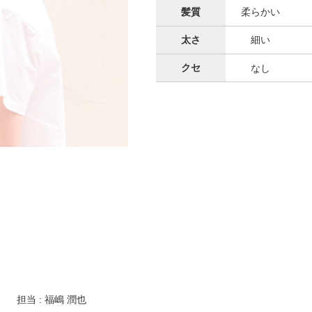
髪質
柔らかい
太さ
細い
クセ
なし
担当 : 福嶋 潤也