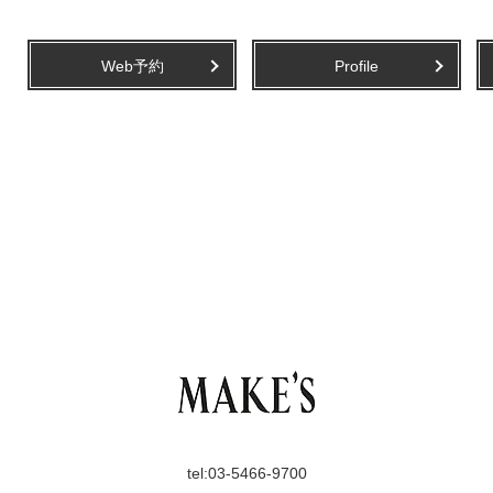
Web予約
Profile
tel:
03-5466-9700