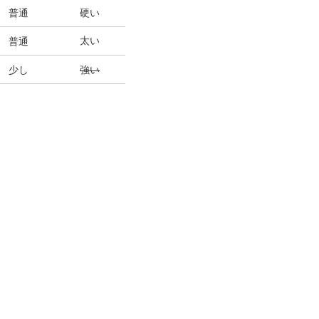
普通
硬い
太い
普通
少し
強い