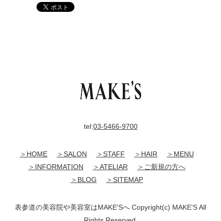
tel:
03-5466-9700
＞HOME
＞SALON
＞STAFF
＞HAIR
＞MENU
＞INFORMATION
＞ATELIAR
＞ご新規の方へ
＞BLOG
＞SITEMAP
表参道の美容院や美容室はMAKE'Sへ Copyright(c) MAKE'S All
Rights Reserved.