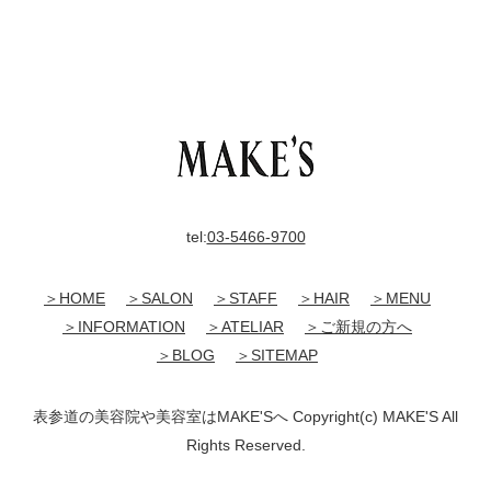
tel:
03-5466-9700
＞HOME
＞SALON
＞STAFF
＞HAIR
＞MENU
＞INFORMATION
＞ATELIAR
＞ご新規の方へ
＞BLOG
＞SITEMAP
表参道の美容院や美容室はMAKE'Sへ Copyright(c) MAKE'S All
Rights Reserved.