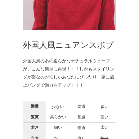
外国人風ニュアンスボブ
外国人風のあの柔らかなナチュラルウェーブ
が、こんな簡単に再現！！！しかもスタイリン
グが楽なのが忙しいあなたにぴったり！更に眉
上バングで魅力をアップ！！！
髪量
少ない
普通
多い
髪質
柔らかい
普通
硬い
太さ
細い
太い
普通
クセ
なし
少し
強い