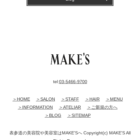
tel:
03-5466-9700
＞HOME
＞SALON
＞STAFF
＞HAIR
＞MENU
＞INFORMATION
＞ATELIAR
＞ご新規の方へ
＞BLOG
＞SITEMAP
表参道の美容院や美容室はMAKE'Sへ Copyright(c) MAKE'S All