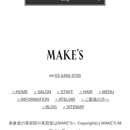
tel:
03-5466-9700
＞HOME
＞SALON
＞STAFF
＞HAIR
＞MENU
＞INFORMATION
＞ATELIAR
＞ご新規の方へ
＞BLOG
＞SITEMAP
表参道の美容院や美容室はMAKE'Sへ Copyright(c) MAKE'S All