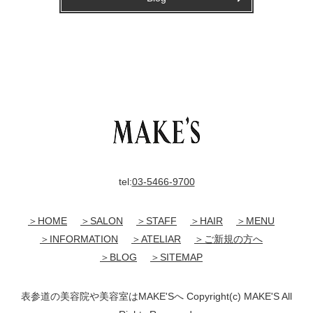
tel:
03-5466-9700
＞HOME
＞SALON
＞STAFF
＞HAIR
＞MENU
＞INFORMATION
＞ATELIAR
＞ご新規の方へ
＞BLOG
＞SITEMAP
表参道の美容院や美容室はMAKE'Sへ Copyright(c) MAKE'S All