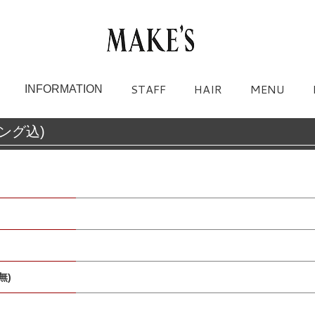
STAFF
HAIR
MENU
INFORMATION
ング込)
無)