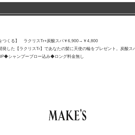
くる】 ラクリスTr+炭酸スパ￥6,900→￥4,800
開発した【ラクリスTr】であなたの髪に天使の輪をプレゼント。炭酸ス
UP◆シャンプーブロー込み◆ロング料金無し